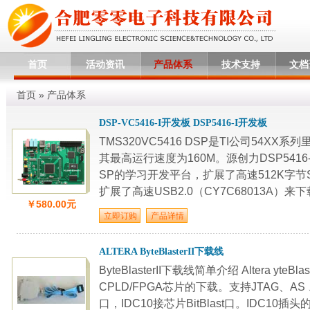
首页
活动资讯
产品体系
技术支持
文档
首页
»
产品体系
DSP-VC5416-I开发板 DSP5416-I开发板
TMS320VC5416 DSP是TI公司54X
其最高运行速度为160M。源创力DSP5416-
SP的学习开发平台，扩展了高速512K字节SR
扩展了高速USB2.0（CY7C68013A）来下载程
￥580.00元
ALTERA ByteBlasterII下载线
ByteBlasterII下载线简单介绍 Altera yt
CPLD/FPGA芯片的下载。支持JTAG、A
口，IDC10接芯片BitBlast口。IDC