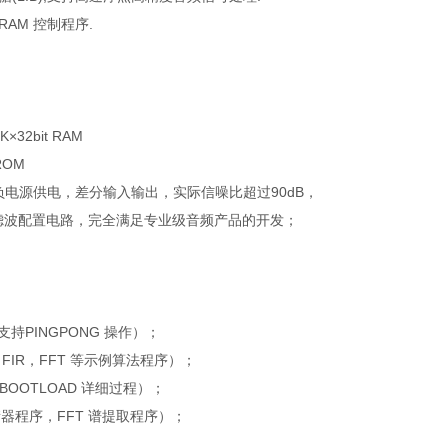
DRAM 控制程序.
32bit RAM
 ROM
，正负电源供电，差分输入输出，实际信噪比超过90dB，
放滤波配置电路，完全满足专业级音频产品的开发；
，支持PINGPONG 操作）；
R，FIR，FFT 等示例算法程序）；
个BOOTLOAD 详细过程）；
衡器程序，FFT 谱提取程序）；