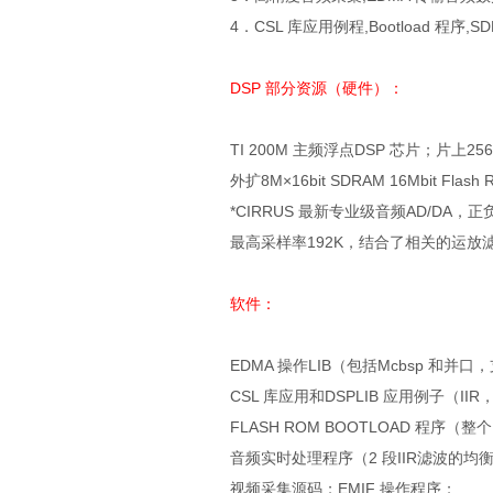
4．CSL 库应用例程,Bootload 程序,S
DSP 部分资源（硬件）：
TI 200M 主频浮点DSP 芯片；片上256K×
外扩8M×16bit SDRAM 16Mbit Flash
*CIRRUS 最新专业级音频AD/DA
最高采样率192K，结合了相关的运
软件：
EDMA 操作LIB（包括Mcbsp 和并口
CSL 库应用和DSPLIB 应用例子（II
FLASH ROM BOOTLOAD 程序（整
音频实时处理程序（2 段IIR滤波的均
视频采集源码；EMIF 操作程序；