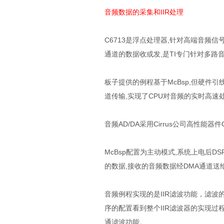
音频数据的采集和IIR处理
C6713是浮点处理器,针对高端音频信号处
通道的数据收或发,是TI专门针对多路
板子提供的例程基于McBsp,但硬件引
道传输,实现了CPU对音频的实时高速
音频AD/DA采用Cirrus公司高性能器件C
McBsp配置为主动模式,系统上电后DSP配
的数据,接收的音频数据经DMA通道送给
音频例程实现的是IIR滤波功能，滤波的系
序的配置看到整个IIR滤波器的实现过程，其
通滤波功能。