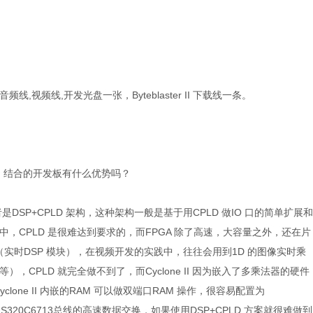
视频线,开发光盘一张，Byteblaster II 下载线一条。
one II 结合的开发板有什么优势吗？
DSP+CPLD 架构，这种架构一般是基于用CPLD 做IO 口的简单扩展和
，CPLD 是很难达到要求的，而FPGA 除了高速，大容量之外，还在片
（实时DSP 模块），在视频开发的实践中，往往会用到1D 的图像实时乘
CPLD 就完全做不到了，而Cyclone II 因为嵌入了多乘法器的硬件
clone II 内嵌的RAM 可以做双端口RAM 操作，很容易配置为
MS320C6713总线的高速数据交换，如果使用DSP+CPLD 方案就很难做到