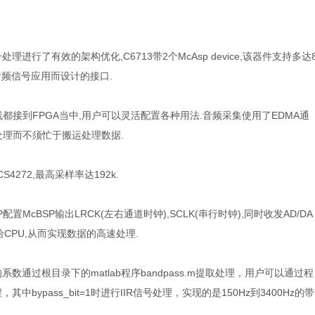
理进行了有效的架构优化,C6713带2个McAsp device,该器件支持多达
音频信号应用而设计的接口.
线都接到FPGA当中,用户可以灵活配置各种用法.音频采集使用了EDMA通
处理而不须忙于搬运处理数据.
S4272,最高采样率达192k.
置McBSP输出LRCK(左右通道时钟),SCLK(串行时钟),同时收发AD/DA
CPU,从而实现数据的高速处理.
数通过根目录下的matlab程序bandpass.m提取处理，用户可以通过程
中bypass_bit=1时进行IIR信号处理，实现的是150Hz到3400Hz的带