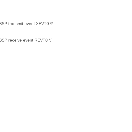
BSP transmit event XEVT0 */
cBSP receive event REVT0 */