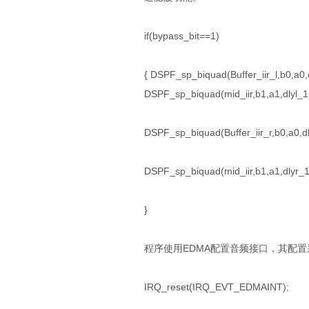
if(bypass_bit==1)
{ DSPF_sp_biquad(Buffer_iir_l,b0,a0,d
DSPF_sp_biquad(mid_iir,b1,a1,dlyl_1,B
DSPF_sp_biquad(Buffer_iir_r,b0,a0,dl
DSPF_sp_biquad(mid_iir,b1,a1,dlyr_1,
}
程序使用EDMA配置音频接口，其配置采
IRQ_reset(IRQ_EVT_EDMAINT);