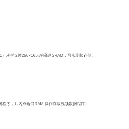
121）,外扩2片256×16bit的高速SRAM，可实现帧存储。
6 解码程序，片内双端口RAM 操作存取视频数据程序）；