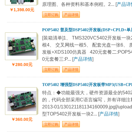
原理图、各种资料和基本例程。2... [
产品详
￥1,398.00元
POP5402 普及型DSP5402开发板(DSP+CPLD+单
[装箱清单]1、 TMS320VC5402开发板
根4、 交叉网线一根5、 配套光盘一张6、 质
发板+XDS100仿真器 420元套餐二:POP5
0元套餐三:P... [
产品详情
]
￥280.00元
TOP5402 增强型DSP5402开发板带MP3(USB+CPL
特点：◆功能最强大，硬件资源最全的5402
的，代码全部采用C语言编写，并有详细注释。[upload
2013-01/130121181134160009.jpg[/u
型TOP5402开发板一块2... [
产品详情
]
￥360.00元