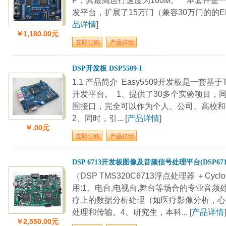
P，其最高运行速度为160M。 本套件是一套基
发平台，扩展了15万门（兼容30万门的的EP1C12）
品详情
]
￥1,180.00元
DSP开发板 DSP5509-I
1.1 产品简介 Easy5509开发板是一套基于T
开发平台。 1、提供了30多个实验项目，
围接口，完全可以作为个人、公司、高校
2、同时，引... [
产品详情
]
￥.00元
DSP 6713开发板图像及音频信号处理平台(DSP671
（DSP TMS320C6713浮点处理器 ＋Cyclo
用:1、电台,电视台,舞台等场合的专业音
疗上的数据分析处理（如医疗影像分析，心
处理和传输。4、研究生，本科... [
产品详情
]
￥2,550.00元