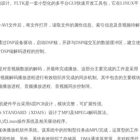
计。FLTK是一套小型化的多平台GUI快速开发工具包，它在LINUX平
AVI文件后，将文件打开，读取文件的属性信息、索引信息及音视频待解
过DSP设备驱动，启动DSP核，开辟与DSP端交互的数据缓冲区，建立
对DSP端解码进程的控制。
是对音视频数据的解码，并最终完成播放。这部分主要完成的工作是采用
meworks 5对音视频解码播放进程进行有效组织并完成的同步机制。其中包含的主要模
频播放进程、音频播放进程、音视频同步控制等。
体播放机硬件平台采用6层PCB设计，模块完整，可扩展性强。
THMS STANDARD（XDAIS）设计了MP3及MPEG4解码算法。
嵌入式Linux操作系统及相关驱动程序。
台的媒体播放机软件系统。该系统中的控制型任务由MPU完成，运算型的工作
理器性能。另外，系统有效组织了存储器、DMA通道等资源，并对程序代