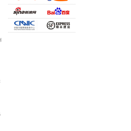
制
关
线