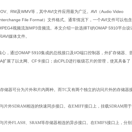
RM及WMV等，其中AVI文件应用最为广泛。AVI（Audio Video
ce Interchange File Format）文件格式。通常情况下，一个AVI文件可以包含
EG4视频流加MP3音频流。本文介绍一款选择TI的OMAP 5910平台设
AVI媒体文件。
为核心，通过OMAP 5910集成的总线接口及I/O端口控制器，外扩存储器、
GA扩展了以太网、CF卡接口；由CPLD进行板级芯片的管理，使其具备了
存储器可分为片外和片内两种。而TC又有两个独立的访问片外的存储器
与片外SDRAM相连的快速同步接口。在EMIFF接口上，挂载SDRAM用于
与片外FLASH、SRAM等存储器相连的异步接口。在EMIFS接口上，分别