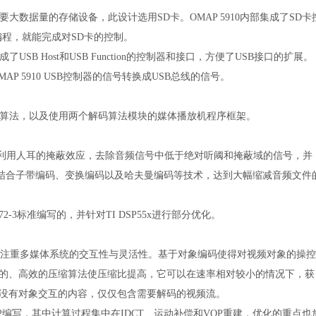
大数据量的存储设备，此设计选用SD卡。OMAP 5910内部集成了SD卡
制器编程，就能完成对SD卡的控制。
成了USB Host和USB Function的控制器和接口，方便了USB接口的扩展。
OMAP 5910 USB控制器的信号转换成USB总线的信号。
码算法，以及使用两个解码算法模块的媒体播放机程序框架。
利用人耳的掩蔽效应，去除音频信号中低于绝对听阈和掩蔽域的信号，并
结合子带编码、变换编码以及哈夫曼编码等技术，达到大幅缩减音频文件
172-3标准编写的，并针对TI DSP55x进行部分优化。
加注重多媒体系统的交互性与灵活性。基于对象编码使得对视频对象的操控
新的、高效的压缩算法使压缩比提高，它可以在速率相对较小的情况下，获
频没有对象交互的内容，仅仅包含需要解码的视频流。
496-2编写，其中计算过程集中在IDCT、运动补偿和VOP重建，优化的重点也