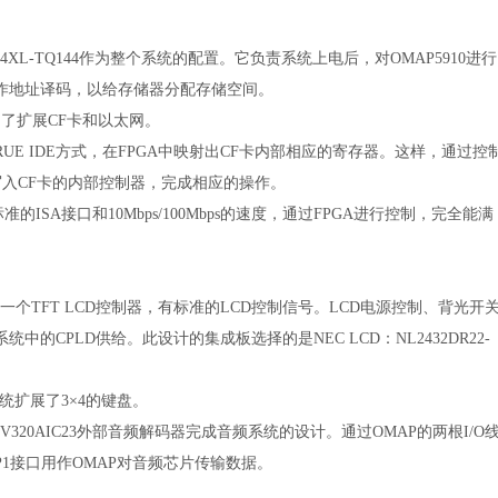
144XL-TQ144作为整个系统的配置。它负责系统上电后，对OMAP5910进行
作地址译码，以给存储器分配存储空间。
为了扩展CF卡和以太网。
E IDE方式，在FPGA中映射出CF卡内部相应的寄存器。这样，通过控
写入CF卡的内部控制器，完成相应的操作。
的ISA接口和10Mbps/100Mbps的速度，通过FPGA进行控制，完全能满
成了一个TFT LCD控制器，有标准的LCD控制信号。LCD电源控制、背光开
的CPLD供给。此设计的集成板选择的是NEC LCD：NL2432DR22-
统扩展了3×4的键盘。
V320AIC23外部音频解码器完成音频系统的设计。通过OMAP的两根I/O
P1接口用作OMAP对音频芯片传输数据。