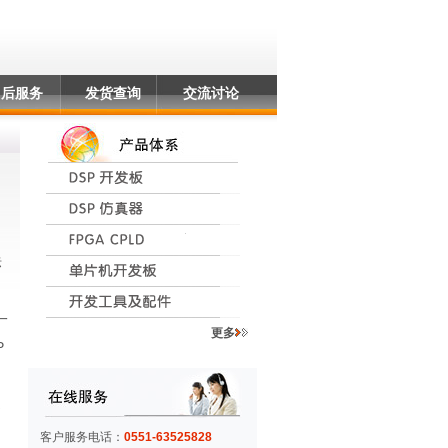
售后服务
发货查询
交流讨论
标
一
更多
P
通
客户服务电话：
0551-63525828