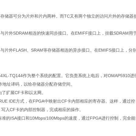
存储器可分为片外和片内两种。而TC又有两个独立的访问片外的存储器
与片外SDRAM相连的快速同步接口。在EMIFF接口上，挂载SDRAM用
与片外FLASH、SRAM等存储器相连的异步接口。在EMIFS接口上，分
144XL-TQ144作为整个系统的配置。它负责系统上电后，对OMAP5910进
作地址译码，以给存储器分配存储空间。
是为了扩展CF卡和以太网。
E IDE方式，在FPGA中映射出CF卡内部相应的寄存器。这样，通过控
，写入CF卡的内部控制器，完成相应的操作。
的ISA接口和10Mbps/100Mbps的速度，通过FPGA进行控制，完全能