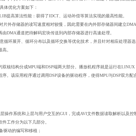
点，具体优化方案如下：
GLIB提高算法性能：获得了IDCT、运动补偿等算法实现的最高性能。
P对片外存储器的读写速度相对较慢，因此需要在内外部存储器间建立DM
再由DMA通道把待解码宏块传送到内部存储器进行高速处理。
注意循环展开、循环分布以及循环交换等优化技术，并且针对相应处理器选
最高。
双核结构分成MPU端和DSP端两大部分。播放机程序就是运行在LINUX
序。该应用程序通过调用DSP设备的驱动程序，使得MPU与DSP双方配
层操作系统和上层与用户交互的GUI，完成AVI文件数据读取解析以及控
端软件工作分为以下几部分。
设备驱动的编写和移植；