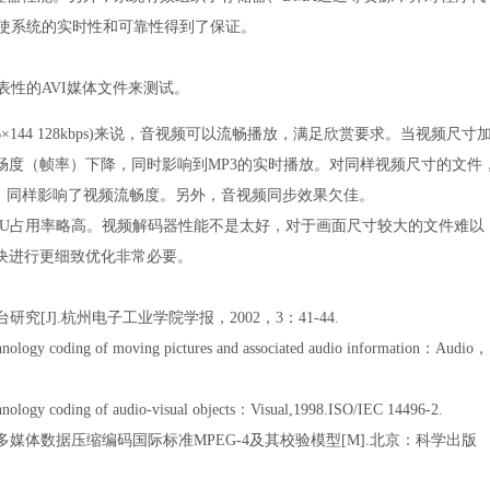
组织，使系统的实时性和可靠性得到了保证。
性的AVI媒体文件来测试。
144 128kbps)来说，音视频可以流畅播放，满足欣赏要求。当视频尺寸
畅度（帧率）下降，同时影响到MP3的实时播放。对同样视频尺寸的文件
降，同样影响了视频流畅度。另外，音视频同步效果欠佳。
U占用率略高。视频解码器性能不是太好，对于画面尺寸较大的文件难以
块进行更细致优化非常必要。
研究[J].杭州电子工业学院学报，2002，3：41-44.
echnology coding of moving pictures and associated audio information：Audio，
chnology coding of audio-visual objects：Visual,1998.ISO/IEC 14496-2.
的多媒体数据压缩编码国际标准MPEG-4及其校验模型[M].北京：科学出版