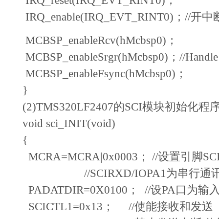
IRQ_reset(IRQ_EVT_RINT0)；
IRQ_enable(IRQ_EVT_RINT0)；//开中
MCBSP_enableRcv(hMcbsp0)；
MCBSP_enableSrgr(hMcbsp0)；//Handle
MCBSP_enableFsync(hMcbsp0)；
}
(2)TMS320LF2407的SCI模块初始化程
void sci_INIT(void)
{
MCRA=MCRA|0x0003； //设置引脚SCI
//SCIRXD/IOPA1为串行通
PADATDIR=0X0100； //设PA口为输
SCICTL1=0x13； //使能接收和发送