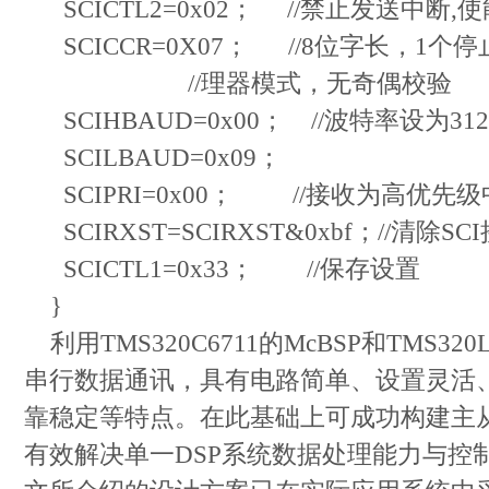
SCICTL2=0x02； //禁止发送中断,
SCICCR=0X07； //8位字长，1个
//理器模式，无奇偶校验
SCIHBAUD=0x00； //波特率设为312.5
SCILBAUD=0x09；
SCIPRI=0x00； //接收为高优先级
SCIRXST=SCIRXST&0xbf；//清除S
SCICTL1=0x33； //保存设置
}
利用TMS320C6711的McBSP和TMS320
串行数据通讯，具有电路简单、设置灵活
靠稳定等特点。在此基础上可成功构建主从
有效解决单一DSP系统数据处理能力与控