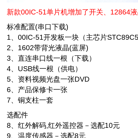
新款00IC-51单片机增加了开关、12864
标准配置(串口下载)
1、00IC-51开发板一块（主芯片STC89C
2、1602带背光液晶(蓝屏)
3、直连串口线一根（下载）
4、USB线一根（供电）
5、资料视频光盘一张DVD
6、产品保修卡一张
7、铜支柱一套
选配件
8、红外解码,红外遥控器－选配10元
9、温度传感器－选配8元