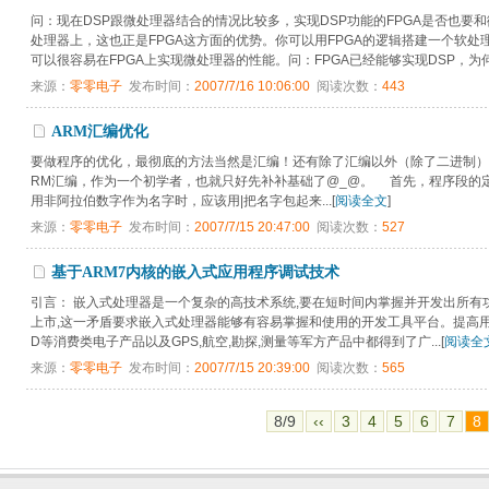
问：现在DSP跟微处理器结合的情况比较多，实现DSP功能的FPGA是否也要和
处理器上，这也正是FPGA这方面的优势。你可以用FPGA的逻辑搭建一个软
可以很容易在FPGA上实现微处理器的性能。问：FPGA已经能够实现DSP，为何还
来源：
零零电子
发布时间：
2007/7/16 10:06:00
阅读次数：
443
ARM汇编优化
要做程序的优化，最彻底的方法当然是汇编！还有除了汇编以外（除了二进制）
RM汇编，作为一个初学者，也就只好先补补基础了@_@。 首先，程序段的定
用非阿拉伯数字作为名字时，应该用|把名字包起来...[
阅读全文
]
来源：
零零电子
发布时间：
2007/7/15 20:47:00
阅读次数：
527
基于ARM7内核的嵌入式应用程序调试技术
引言： 嵌入式处理器是一个复杂的高技术系统,要在短时间内掌握并开发出所有
上市,这一矛盾要求嵌入式处理器能够有容易掌握和使用的开发工具平台。提高用户和
D等消费类电子产品以及GPS,航空,勘探,测量等军方产品中都得到了广...[
阅读全
来源：
零零电子
发布时间：
2007/7/15 20:39:00
阅读次数：
565
8/9
‹‹
3
4
5
6
7
8