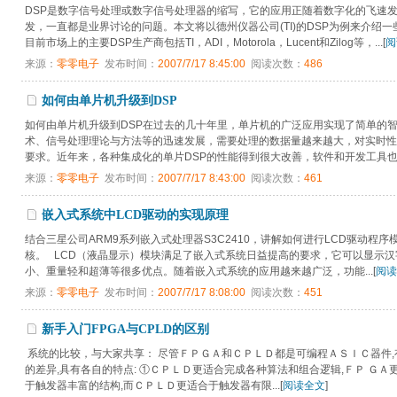
DSP是数字信号处理或数字信号处理器的缩写，它的应用正随着数字化的飞速发
发，一直都是业界讨论的问题。本文将以德州仪器公司(TI)的DSP为例来介
目前市场上的主要DSP生产商包括TI，ADI，Motorola，Lucent和Zilog等，...[
阅
来源：
零零电子
发布时间：
2007/7/17 8:45:00
阅读次数：
486
如何由单片机升级到DSP
如何由单片机升级到DSP在过去的几十年里，单片机的广泛应用实现了简单的
术、信号处理理论与方法等的迅速发展，需要处理的数据量越来越大，对实时性
要求。近年来，各种集成化的单片DSP的性能得到很大改善，软件和开发工具也越来
来源：
零零电子
发布时间：
2007/7/17 8:43:00
阅读次数：
461
嵌入式系统中LCD驱动的实现原理
结合三星公司ARM9系列嵌入式处理器S3C2410，讲解如何进行LCD驱动程
核。 LCD（液晶显示）模块满足了嵌入式系统日益提高的要求，它可以显示
小、重量轻和超薄等很多优点。随着嵌入式系统的应用越来越广泛，功能...[
阅读
来源：
零零电子
发布时间：
2007/7/17 8:08:00
阅读次数：
451
新手入门FPGA与CPLD的区别
系统的比较，与大家共享： 尽管ＦＰＧＡ和ＣＰＬＤ都是可编程ＡＳＩＣ器件,
的差异,具有各自的特点: ①ＣＰＬＤ更适合完成各种算法和组合逻辑,ＦＰ Ｇ
于触发器丰富的结构,而ＣＰＬＤ更适合于触发器有限...[
阅读全文
]