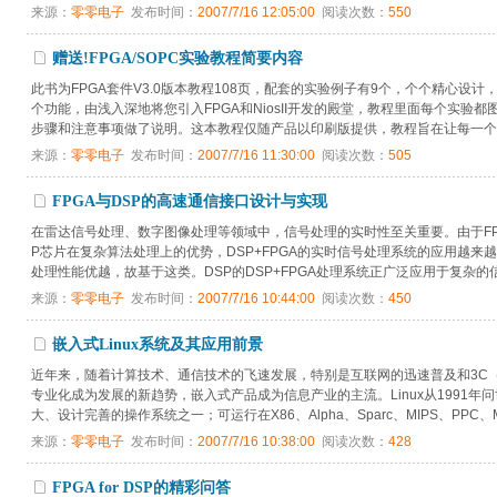
来源：
零零电子
发布时间：
2007/7/16 12:05:00
阅读次数：
550
赠送!FPGA/SOPC实验教程简要内容
此书为FPGA套件V3.0版本教程108页，配套的实验例子有9个，个个精心设
个功能，由浅入深地将您引入FPGA和NiosII开发的殿堂，教程里面每个实
步骤和注意事项做了说明。这本教程仅随产品以印刷版提供，教程旨在让每一个初学
来源：
零零电子
发布时间：
2007/7/16 11:30:00
阅读次数：
505
FPGA与DSP的高速通信接口设计与实现
在雷达信号处理、数字图像处理等领域中，信号处理的实时性至关重要。由于FP
P芯片在复杂算法处理上的优势，DSP+FPGA的实时信号处理系统的应用越来越广泛
处理性能优越，故基于这类。DSP的DSP+FPGA处理系统正广泛应用于复杂的信号
来源：
零零电子
发布时间：
2007/7/16 10:44:00
阅读次数：
450
嵌入式Linux系统及其应用前景
近年来，随着计算技术、通信技术的飞速发展，特别是互联网的迅速普及和3C
专业化成为发展的新趋势，嵌入式产品成为信息产业的主流。Linux从1991
大、设计完善的操作系统之一；可运行在X86、Alpha、Sparc、MIPS、PPC、Motor
来源：
零零电子
发布时间：
2007/7/16 10:38:00
阅读次数：
428
FPGA for DSP的精彩问答